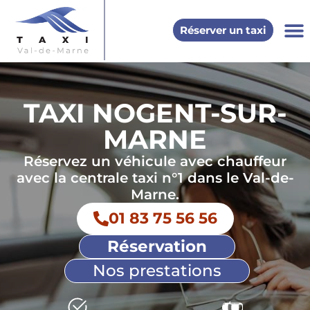
Réserver un taxi
Val de
Bonneuil-s
Saint-Maur
Autres vi
Taxi G
Taxi
TAXI NOGENT-SUR-
MARNE
Réservez un véhicule avec chauffeur
avec la centrale taxi n°1 dans le Val-de-
Marne.
01 83 75 56 56
Réservation
Nos prestations