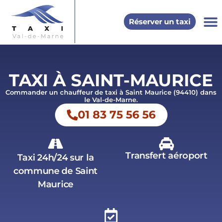
Réserver un taxi
Val de
Bonneuil-s
Saint-Maur
Autres vi
Taxi G
Taxi
TAXI À SAINT-MAURICE
Commander un chauffeur de taxi à Saint Maurice (94410) dans
le Val-de-Marne.
01 83 75 56 56
Transfert aéroport
Taxi 24h/24 sur la
commune de Saint
Maurice